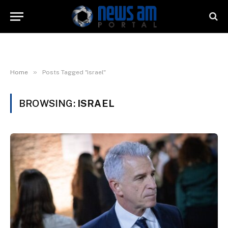
»
Home
Posts Tagged "israel"
BROWSING:
ISRAEL