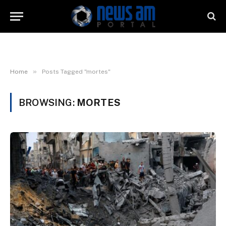
»
Home
Posts Tagged "mortes"
BROWSING:
MORTES