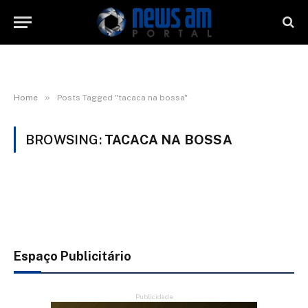
»
Home
Posts Tagged "tacaca na bossa"
BROWSING:
TACACA NA BOSSA
Espaço Publicitário
Publicidade