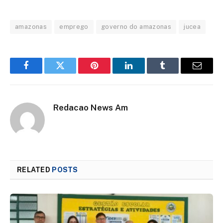
amazonas
emprego
governo do amazonas
jucea
Facebook
Twitter
Pinterest
LinkedIn
Tumblr
Email
Redacao News Am
RELATED
POSTS