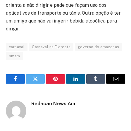
orienta a não dirigir e pede que façam uso dos
aplicativos de transporte ou táxis. Outra opção é ter
um amigo que não vai ingerir bebida alcoólica para
dirigir.
carnaval
Carnaval na Floresta
governo do amazonas
pmam
Facebook
Twitter
Pinterest
LinkedIn
Tumblr
Email
Redacao News Am