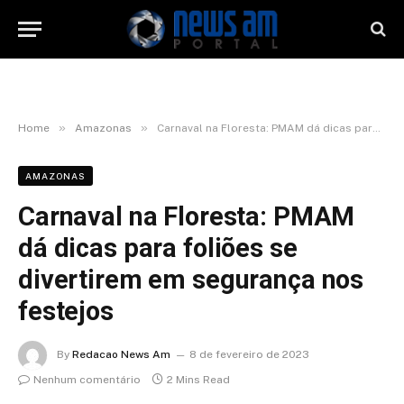
»
»
Home
Amazonas
Carnaval na Floresta: PMAM dá dicas para foliões se divertirem em segurança nos festejos
AMAZONAS
Carnaval na Floresta: PMAM
dá dicas para foliões se
divertirem em segurança nos
festejos
By
Redacao News Am
8 de fevereiro de 2023
Nenhum comentário
2 Mins Read