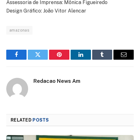
Assessoria de Imprensa: Mônica Figueiredo
Design Gráfico: João Vitor Alencar
amazonas
Facebook
Twitter
Pinterest
LinkedIn
Tumblr
Email
Redacao News Am
RELATED
POSTS