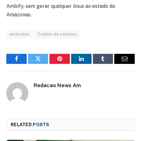
Ambify, sem gerar qualquer ônus ao estado do
Amazonas.
amazonas
Crédito de carbono
Facebook
Twitter
Pinterest
LinkedIn
Tumblr
Email
Redacao News Am
RELATED
POSTS