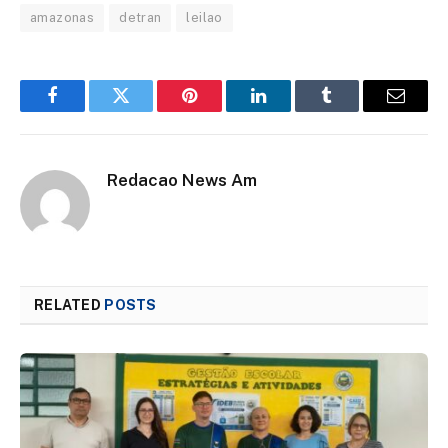
amazonas
detran
leilao
Facebook
Twitter
Pinterest
LinkedIn
Tumblr
Email
Redacao News Am
RELATED
POSTS