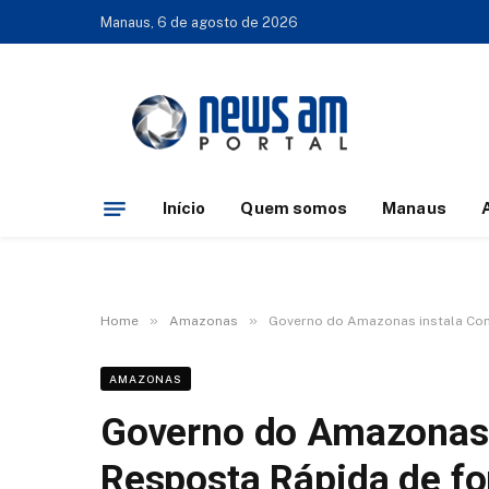
Manaus, 6 de agosto de 2026
Início
Quem somos
Manaus
»
»
Home
Amazonas
Governo do Amazonas instala Com
AMAZONAS
Governo do Amazonas 
Resposta Rápida de fo