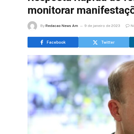
monitorar manifestaç
By
Redacao News Am
9 de janeiro de 2023
N
Facebook
Twitter