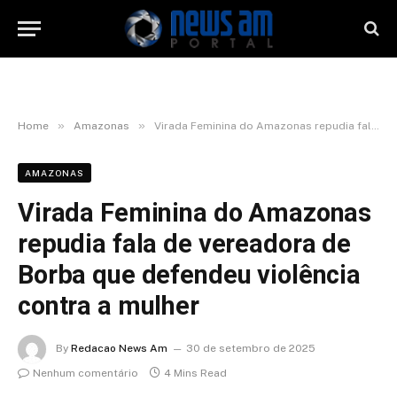
»
»
Home
Amazonas
Virada Feminina do Amazonas repudia fala de vereadora de Borba que defendeu violência contra a mulher
AMAZONAS
Virada Feminina do Amazonas
repudia fala de vereadora de
Borba que defendeu violência
contra a mulher
By
Redacao News Am
30 de setembro de 2025
Nenhum comentário
4 Mins Read