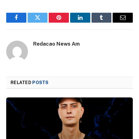
Facebook
Twitter
Pinterest
LinkedIn
Tumblr
Email
Redacao News Am
RELATED
POSTS