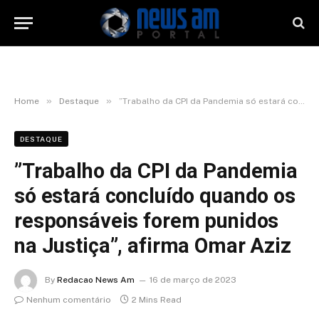
»
»
Home
Destaque
”Trabalho da CPI da Pandemia só estará concluído quando os responsáveis forem punidos na Justiça”, afirma Omar Aziz
DESTAQUE
”Trabalho da CPI da Pandemia
só estará concluído quando os
responsáveis forem punidos
na Justiça”, afirma Omar Aziz
By
Redacao News Am
16 de março de 2023
Nenhum comentário
2 Mins Read