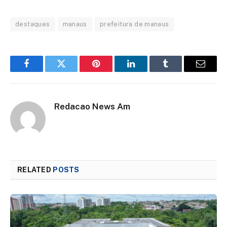
destaques
manaus
prefeitura de manaus
Facebook
Twitter
Pinterest
LinkedIn
Tumblr
Email
Redacao News Am
RELATED
POSTS