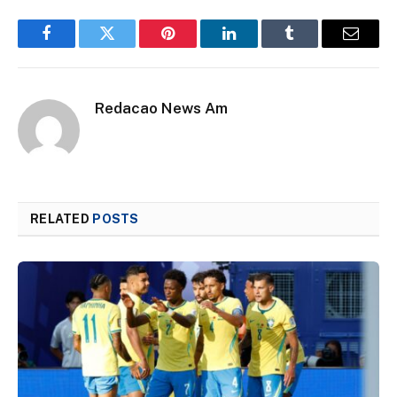
Facebook
Twitter
Pinterest
LinkedIn
Tumblr
Email
Redacao News Am
RELATED
POSTS