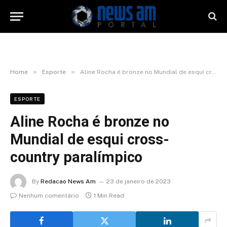
»
»
Home
Esporte
Aline Rocha é bronze no Mundial de esqui cross-country paralímpico
ESPORTE
Aline Rocha é bronze no
Mundial de esqui cross-
country paralímpico
By
Redacao News Am
23 de janeiro de 2023
Nenhum comentário
1 Min Read