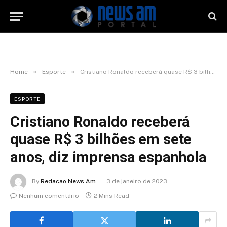
»
»
Home
Esporte
Cristiano Ronaldo receberá quase R$ 3 bilhões em sete anos, diz imprensa espanhola
ESPORTE
Cristiano Ronaldo receberá
quase R$ 3 bilhões em sete
anos, diz imprensa espanhola
By
Redacao News Am
3 de janeiro de 2023
Nenhum comentário
2 Mins Read