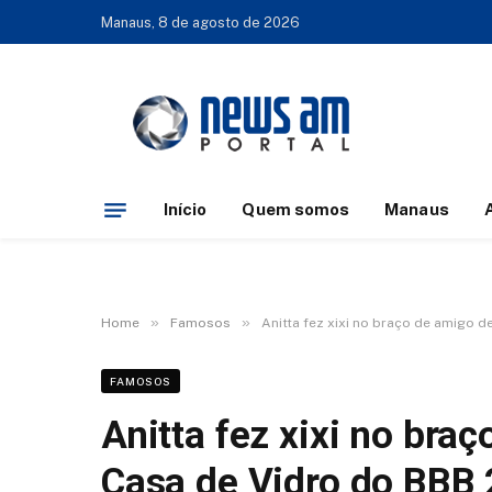
Manaus, 8 de agosto de 2026
Início
Quem somos
Manaus
»
»
Home
Famosos
Anitta fez xixi no braço de amigo d
FAMOSOS
Anitta fez xixi no braç
Casa de Vidro do BBB 