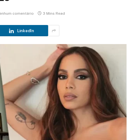
enhum comentário
3 Mins Read
LinkedIn