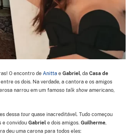
iras! O encontro de
Anitta
e
Gabriel
, da
Casa de
 entre os dois. Na verdade, a cantora e os amigos
derosa narrou em um famoso
talk show
americano,
hes dessa
tour
quase inacreditável. Tudo começou
s e convidou
Gabriel
e dois amigos.
Guilherme
,
ra deu uma carona para todos eles: