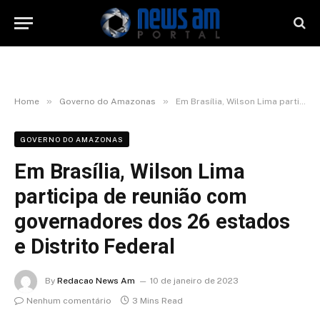
»
»
Home
Governo do Amazonas
Em Brasília, Wilson Lima participa de reunião com governadores dos 26 estados e Distrito Federal
GOVERNO DO AMAZONAS
Em Brasília, Wilson Lima
participa de reunião com
governadores dos 26 estados
e Distrito Federal
By
Redacao News Am
10 de janeiro de 2023
Nenhum comentário
3 Mins Read