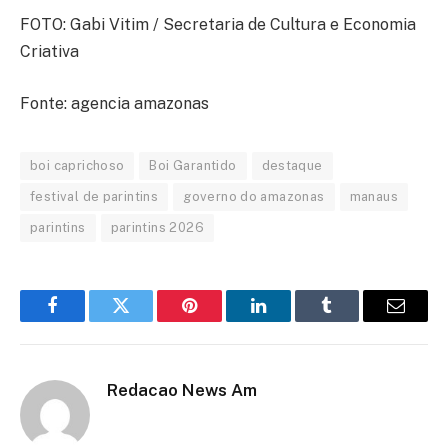
FOTO: Gabi Vitim / Secretaria de Cultura e Economia
Criativa
Fonte: agencia amazonas
boi caprichoso
Boi Garantido
destaque
festival de parintins
governo do amazonas
manaus
parintins
parintins 2026
Facebook
Twitter
Pinterest
LinkedIn
Tumblr
Email
Redacao News Am