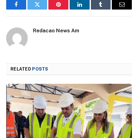
Facebook
Twitter
Pinterest
LinkedIn
Tumblr
Email
Redacao News Am
RELATED
POSTS