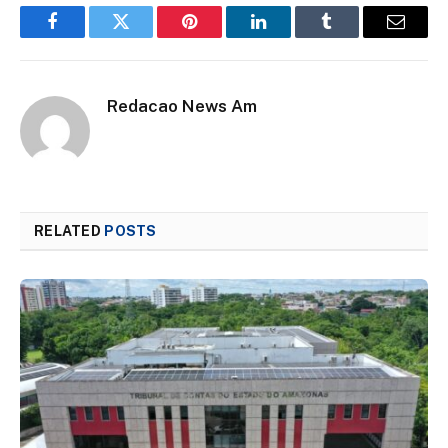
Facebook
Twitter
Pinterest
LinkedIn
Tumblr
Email
Redacao News Am
RELATED
POSTS