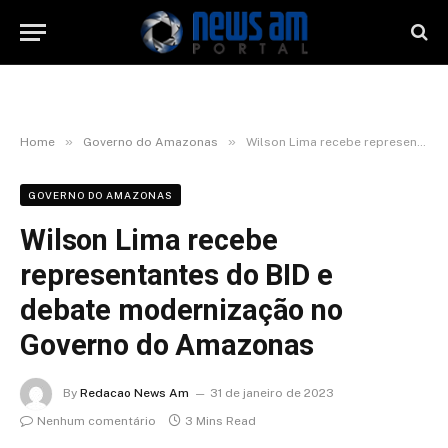
»
»
Home
Governo do Amazonas
Wilson Lima recebe representantes do BID e debate modernização no Governo do Amazonas
GOVERNO DO AMAZONAS
Wilson Lima recebe
representantes do BID e
debate modernização no
Governo do Amazonas
By
Redacao News Am
31 de janeiro de 2023
Nenhum comentário
3 Mins Read