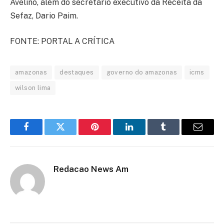
Avelino, além do secretário executivo da Receita da
Sefaz, Dario Paim.
FONTE: PORTAL A CRÍTICA
amazonas
destaques
governo do amazonas
icms
wilson lima
Facebook
Twitter
Pinterest
LinkedIn
Tumblr
Email
Redacao News Am