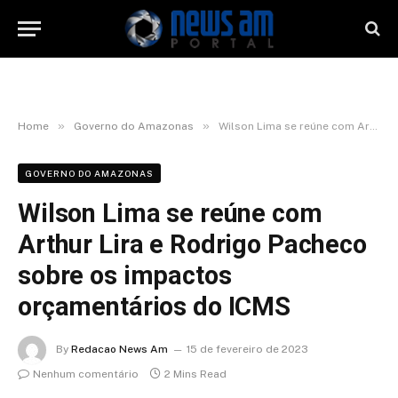
»
»
Home
Governo do Amazonas
Wilson Lima se reúne com Arthur Lira e Rodrigo Pacheco sobre os impactos orçamentários do ICMS
GOVERNO DO AMAZONAS
Wilson Lima se reúne com
Arthur Lira e Rodrigo Pacheco
sobre os impactos
orçamentários do ICMS
By
Redacao News Am
15 de fevereiro de 2023
Nenhum comentário
2 Mins Read