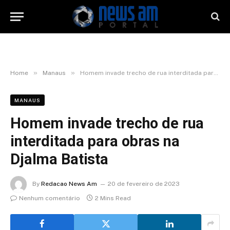
»
»
Home
Manaus
Homem invade trecho de rua interditada para obras na Djalma Batista
MANAUS
Homem invade trecho de rua
interditada para obras na
Djalma Batista
By
Redacao News Am
20 de fevereiro de 2023
Nenhum comentário
2 Mins Read