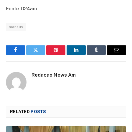
Fonte: D24am
manaus
Facebook
Twitter
Pinterest
LinkedIn
Tumblr
Email
Redacao News Am
RELATED
POSTS