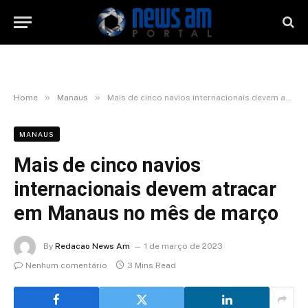
»
»
Home
Manaus
Mais de cinco navios internacionais devem atracar em Manaus no mês de março
MANAUS
Mais de cinco navios
internacionais devem atracar
em Manaus no mês de março
By
Redacao News Am
1 de março de 2023
Nenhum comentário
3 Mins Read