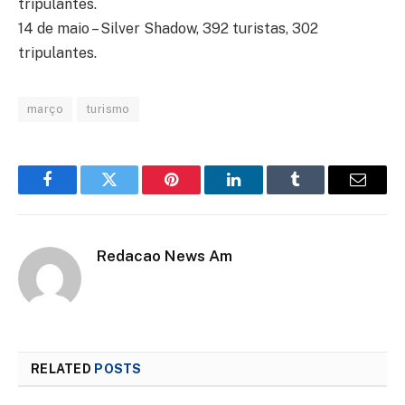
tripulantes.
14 de maio – Silver Shadow, 392 turistas, 302
tripulantes.
março
turismo
Facebook
Twitter
Pinterest
LinkedIn
Tumblr
Email
Redacao News Am
RELATED
POSTS