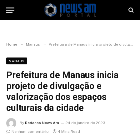
»
»
Home
Manaus
Prefeitura de Manaus inicia projeto de divulgação e valorização dos espaços culturais da cidade
MANAUS
Prefeitura de Manaus inicia
projeto de divulgação e
valorização dos espaços
culturais da cidade
By
Redacao News Am
24 de janeiro de 2023
Nenhum comentário
4 Mins Read