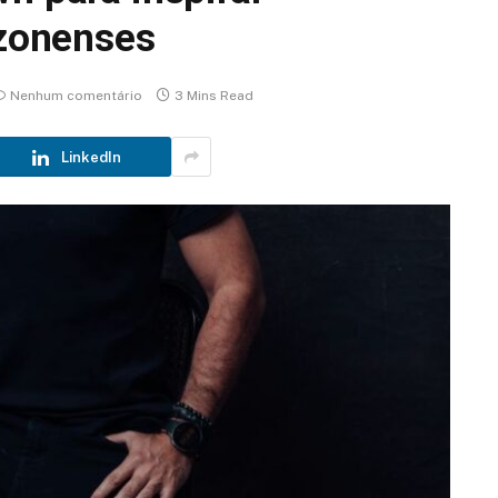
zonenses
Nenhum comentário
3 Mins Read
LinkedIn