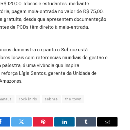
R$ 120,00. Idosos e estudantes, mediante
ia, pagam meia-entrada no valor de R$ 75,00.
da gratuita, desde que apresentem documentação
tes de PCDs têm direito à meia-entrada,
anaus demonstra o quanto o Sebrae está
es locais com referências mundiais de gestão e
palestra, é uma vivência que inspira
reforça Lígia Santos, gerente da Unidade de
 Amazonas.
manaus
rock in rio
sebrae
the town
Facebook
Twitter
Pinterest
LinkedIn
Tumblr
Email