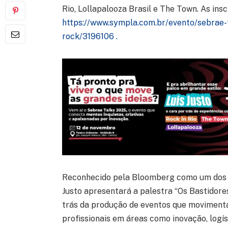
Rio, Lollapalooza Brasil e The Town. As insc
https://www.sympla.com.br/evento/sebrae-
rock/3196106 .
Reconhecido pela Bloomberg como um dos 50
Justo apresentará a palestra “Os Bastidores
trás da produção de eventos que movimenta
profissionais em áreas como inovação, logís