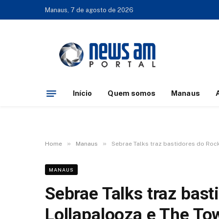
Manaus, 7 de agosto de 2026
Início
Quem somos
Manaus
»
»
Home
Manaus
Sebrae Talks traz bastidores do Roc
MANAUS
Sebrae Talks traz bast
Lollapalooza e The Tow