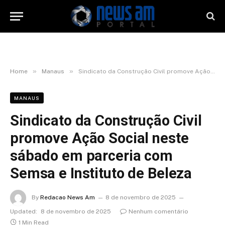
»
»
Home
Manaus
Sindicato da Construção Civil promove Ação Social neste sábado em parceria com Semsa e Instituto de Beleza
MANAUS
Sindicato da Construção Civil
promove Ação Social neste
sábado em parceria com
Semsa e Instituto de Beleza
By
Redacao News Am
8 de novembro de 2025
Updated:
8 de novembro de 2025
Nenhum comentário
1 Min Read