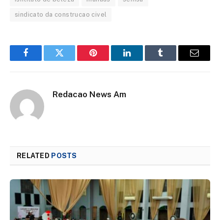
sindicato da construcao civel
Facebook
Twitter
Pinterest
LinkedIn
Tumblr
Email
Redacao News Am
RELATED
POSTS