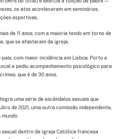
 (96% do total) e exercia a função de padre —
vezes, os atos aconteceram em seminários,
ições esportivas.
mais de 11 anos, com a maioria tendo em torno de
s, que se afastaram da igreja.
 país, com maior incidência em Lisboa, Porto e
 local e pediu acompanhamento psicológico para
crimes, que é de 30 anos.
tegra uma série de escândalos sexuais que
tubro de 2021, uma outra comissão independente,
o mundo.
a sexual dentro da Igreja Católica francesa