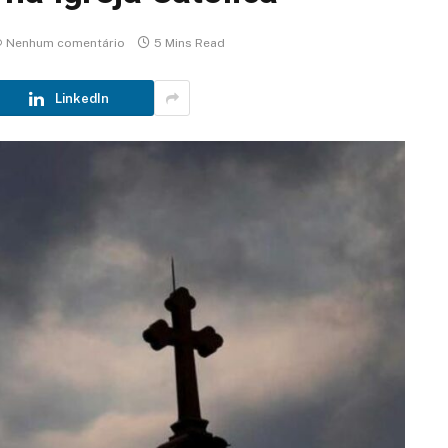
Nenhum comentário
5 Mins Read
LinkedIn