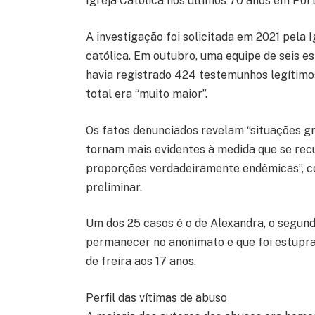
Igreja Católica nos últimos 70 anos em Por
A investigação foi solicitada em 2021 pela 
católica. Em outubro, uma equipe de seis es
havia registrado 424 testemunhos legítimo
total era “muito maior”.
Os fatos denunciados revelam “situações gr
tornam mais evidentes à medida que se recu
proporções verdadeiramente endêmicas”, co
preliminar.
Um dos 25 casos é o de Alexandra, o segun
permanecer no anonimato e que foi estupra
de freira aos 17 anos.
Perfil das vítimas de abuso