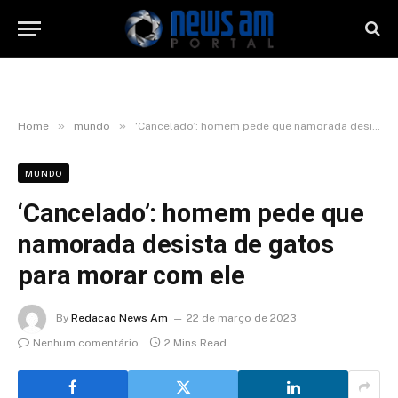
»
»
Home
mundo
‘Cancelado’: homem pede que namorada desista de gatos para morar com ele
MUNDO
‘Cancelado’: homem pede que
namorada desista de gatos
para morar com ele
By
Redacao News Am
22 de março de 2023
Nenhum comentário
2 Mins Read