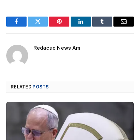
Facebook
Twitter
Pinterest
LinkedIn
Tumblr
Email
Redacao News Am
RELATED
POSTS