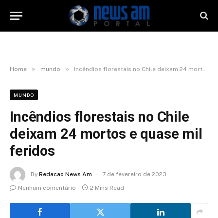
»
»
Home
mundo
Incêndios florestais no Chile deixam 24 mortos e quase mil feridos
MUNDO
Incêndios florestais no Chile
deixam 24 mortos e quase mil
feridos
By
Redacao News Am
7 de fevereiro de 2023
Nenhum comentário
2 Mins Read