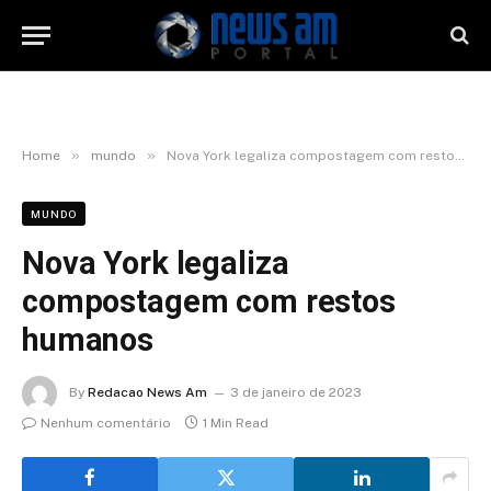
»
»
Home
mundo
Nova York legaliza compostagem com restos humanos
MUNDO
Nova York legaliza
compostagem com restos
humanos
By
Redacao News Am
3 de janeiro de 2023
Nenhum comentário
1 Min Read