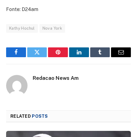
Fonte: D24am
Kathy Hochul
Nova York
Facebook
Twitter
Pinterest
LinkedIn
Tumblr
Email
Redacao News Am
RELATED
POSTS