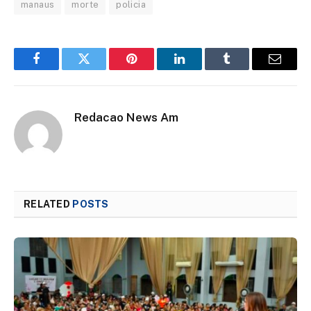
manaus
morte
policia
Facebook
Twitter
Pinterest
LinkedIn
Tumblr
Email
Redacao News Am
RELATED
POSTS