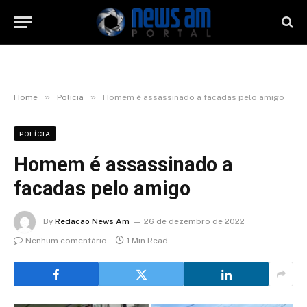
»
»
Home
Polícia
Homem é assassinado a facadas pelo amigo
POLÍCIA
Homem é assassinado a
facadas pelo amigo
By
Redacao News Am
26 de dezembro de 2022
Nenhum comentário
1 Min Read