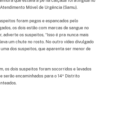
enhora que estava a pé na calçada foi atingida no
e Atendimento Móvel de Urgência (Samu).
 suspeitos foram pegos e espancados pelo
lgados, os dois estão com marcas de sangue no
, adverte os suspeitos, “Isso é pra nunca mais
eva um chute no rosto. No outro vídeo divulgado
 uma dos suspeitos, que aparenta ser menor de
om, os dois suspeitos foram socorridos e levados
te serão encaminhados para o 14º Distrito
anteados.