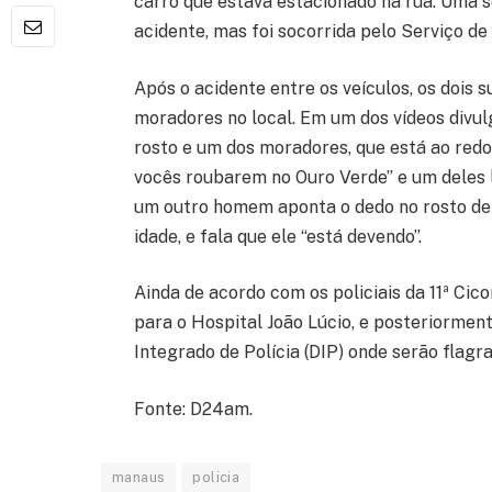
carro que estava estacionado na rua. Uma s
acidente, mas foi socorrida pelo Serviço d
Após o acidente entre os veículos, os dois
moradores no local. Em um dos vídeos divu
rosto e um dos moradores, que está ao redor
vocês roubarem no Ouro Verde” e um deles l
um outro homem aponta o dedo no rosto de
idade, e fala que ele “está devendo”.
Ainda de acordo com os policiais da 11ª Cic
para o Hospital João Lúcio, e posteriormen
Integrado de Polícia (DIP) onde serão flagr
Fonte: D24am.
manaus
policia