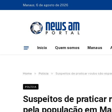
Manaus, 6 de agosto de 2026
Início
Quem somos
Manaus
»
»
Home
Polícia
Suspeitos de praticar roubo são es
POLÍCIA
Suspeitos de praticar
pela população em M