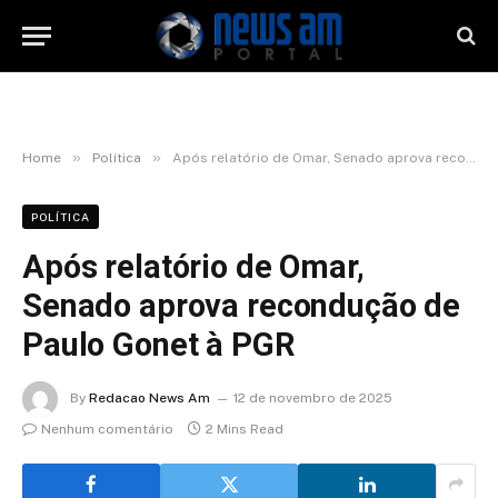
»
»
Home
Política
Após relatório de Omar, Senado aprova recondução de Paulo Gonet à PGR
POLÍTICA
Após relatório de Omar,
Senado aprova recondução de
Paulo Gonet à PGR
By
Redacao News Am
12 de novembro de 2025
Nenhum comentário
2 Mins Read