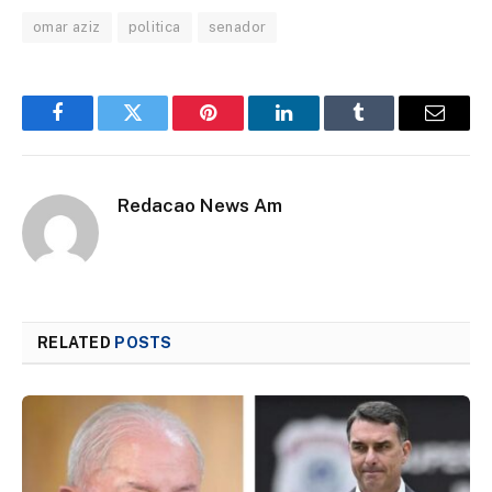
omar aziz
politica
senador
Facebook
Twitter
Pinterest
LinkedIn
Tumblr
Email
Redacao News Am
RELATED
POSTS