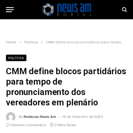
»
»
Home
Política
CMM define blocos partidários para tempo de pronunciamento dos vereadores em plenário
POLÍTICA
CMM define blocos partidários
para tempo de
pronunciamento dos
vereadores em plenário
By
Redacao News Am
15 de fevereiro de 2023
Nenhum comentário
2 Mins Read