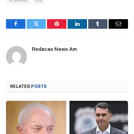
Argentina
lula
Facebook
Twitter
Pinterest
LinkedIn
Tumblr
Email
Redacao News Am
RELATED
POSTS