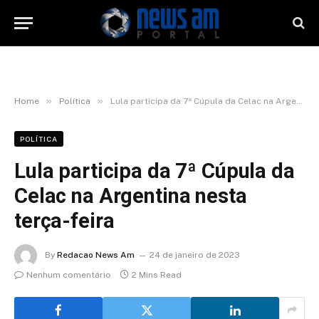
»
»
Home
Política
Lula participa da 7ª Cúpula da Celac na Argentina nesta terça-feira
POLÍTICA
Lula participa da 7ª Cúpula da
Celac na Argentina nesta
terça-feira
By
Redacao News Am
24 de janeiro de 2023
Nenhum comentário
2 Mins Read