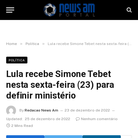
»
»
Home
Política
Lula recebe Simone Tebet nesta sexta-feira (23) para definir ministério
POLÍTICA
Lula recebe Simone Tebet
nesta sexta-feira (23) para
definir ministério
By
Redacao News Am
23 de dezembro de 2022
Updated:
25 de dezembro de 2022
Nenhum comentário
2 Mins Read