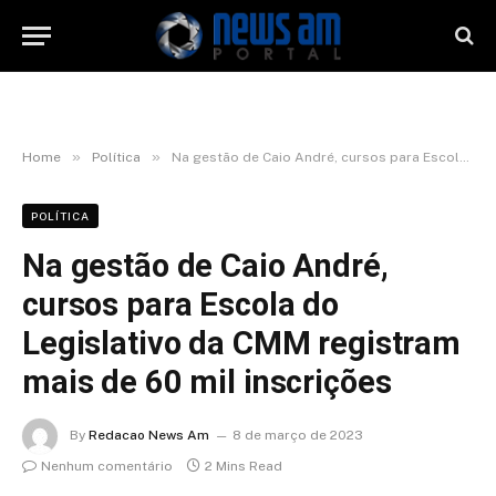
»
»
Home
Política
Na gestão de Caio André, cursos para Escola do Legislativo da CMM registram mais de 60 mil inscrições
POLÍTICA
Na gestão de Caio André,
cursos para Escola do
Legislativo da CMM registram
mais de 60 mil inscrições
By
Redacao News Am
8 de março de 2023
Nenhum comentário
2 Mins Read