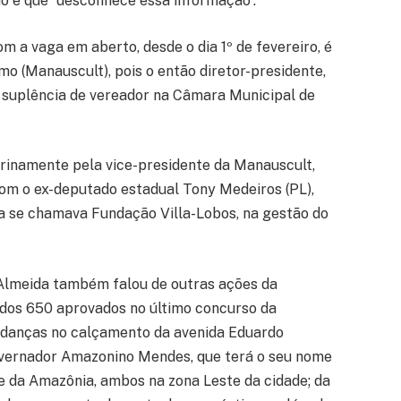
o e que “desconhece essa informação”.
m a vaga em aberto, desde o dia 1º de fevereiro, é
o (Manauscult), pois o então diretor-presidente,
e suplência de vereador na Câmara Municipal de
erinamente pela vice-presidente da Manauscult,
com o ex-deputado estadual Tony Medeiros (PL),
a se chamava Fundação Villa-Lobos, na gestão do
 Almeida também falou de outras ações da
dos 650 aprovados no último concurso da
udanças no calçamento da avenida Eduardo
overnador Amazonino Mendes, que terá o seu nome
e da Amazônia, ambos na zona Leste da cidade; da