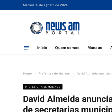
Manaus, 6 de agosto de 2026
Início
Quem somos
Manaus
»
»
Home
Prefeitura de Manaus
David Almeida anuncia 
PREFEITURA DE MANAUS
David Almeida anunc
de secretarias munici