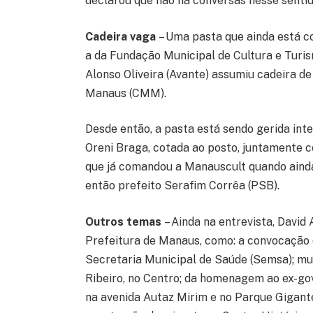
declarou que não há conversas nesse sentid
Cadeira vaga
– Uma pasta que ainda está co
a da Fundação Municipal de Cultura e Turism
Alonso Oliveira (Avante) assumiu cadeira d
Manaus (CMM).
Desde então, a pasta está sendo gerida int
Oreni Braga, cotada ao posto, juntamente 
que já comandou a Manauscult quando aind
então prefeito Serafim Corrêa (PSB).
Outros temas
– Ainda na entrevista, David
Prefeitura de Manaus, como: a convocação 
Secretaria Municipal de Saúde (Semsa); m
Ribeiro, no Centro; da homenagem ao ex-g
na avenida Autaz Mirim e no Parque Gigant