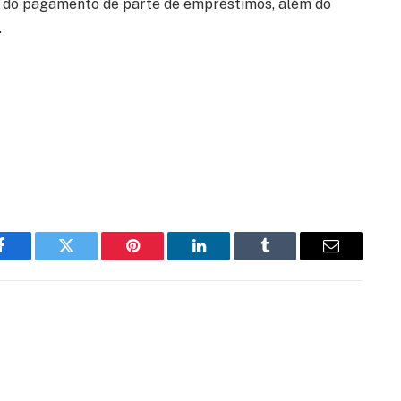
; do pagamento de parte de empréstimos, além do
.
Facebook
Twitter
Pinterest
LinkedIn
Tumblr
Email