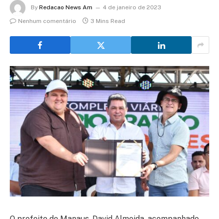
By
Redacao News Am
4 de janeiro de 2023
Nenhum comentário
3 Mins Read
O prefeito de Manaus, David Almeida, acompanhado