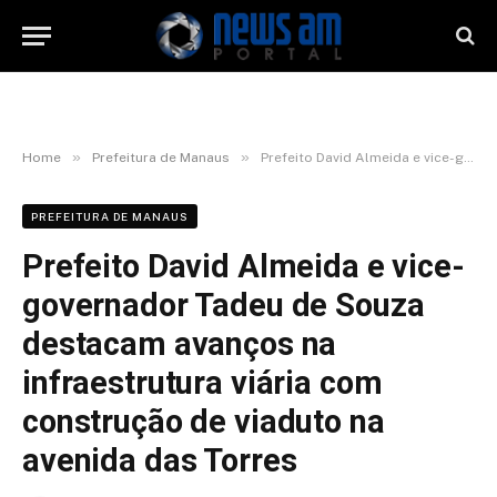
»
»
Home
Prefeitura de Manaus
Prefeito David Almeida e vice-governador Tadeu de Souza destacam avanços na infraestrutura viária com construção de viaduto na avenida das Torres
PREFEITURA DE MANAUS
Prefeito David Almeida e vice-
governador Tadeu de Souza
destacam avanços na
infraestrutura viária com
construção de viaduto na
avenida das Torres