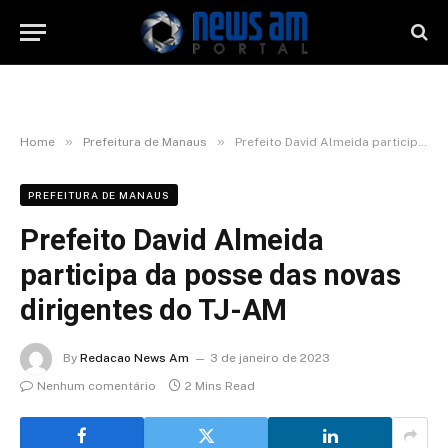
»
»
Home
Prefeitura de Manaus
Prefeito David Almeida participa da posse das novas dirigentes do TJ-AM
PREFEITURA DE MANAUS
Prefeito David Almeida
participa da posse das novas
dirigentes do TJ-AM
By
Redacao News Am
3 de janeiro de 2023
Nenhum comentário
2 Mins Read