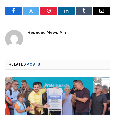
Facebook
Twitter
Pinterest
LinkedIn
Tumblr
Email
Redacao News Am
RELATED
POSTS