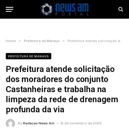
»
»
Home
Prefeitura de Manaus
Prefeitura atende solicitação dos moradores do conjunto Castanheiras e trabalha na limpeza da rede de drenagem profunda da via
PREFEITURA DE MANAUS
Prefeitura atende solicitação
dos moradores do conjunto
Castanheiras e trabalha na
limpeza da rede de drenagem
profunda da via
By
Redacao News Am
12 de novembro de 2025