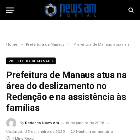
»
»
Home
Prefeitura de Manaus
Prefeitura de Manaus atua na área do deslizamento no Redenção e na assistência às famílias
PREFEITURA DE MANAUS
Prefeitura de Manaus atua na
área do deslizamento no
Redenção e na assistência às
famílias
By
Redacao News Am
19 de janeiro de 2025
Updated:
23 de janeiro de 2025
Nenhum comentário
4 Mins Read