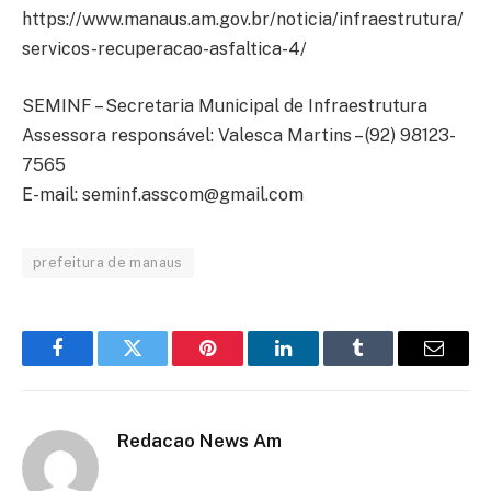
https://www.manaus.am.gov.br/noticia/infraestrutura/
servicos-recuperacao-asfaltica-4/
SEMINF – Secretaria Municipal de Infraestrutura
Assessora responsável: Valesca Martins – (92) 9​8123-
7565
E-mail:
seminf.asscom@gmail.com
prefeitura de manaus
Facebook
Twitter
Pinterest
LinkedIn
Tumblr
Email
Redacao News Am