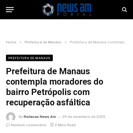
»
»
Home
Prefeitura de Manaus
Prefeitura de Manaus contempla moradores do bairro Petrópolis com recuperação asfáltica
PREFEITURA DE MANAUS
Prefeitura de Manaus
contempla moradores do
bairro Petrópolis com
recuperação asfáltica
By
Redacao News Am
29 de setembro de 2025
Nenhum comentário
2 Mins Read