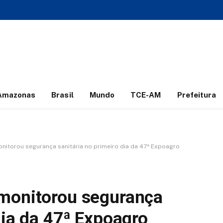
Amazonas
Brasil
Mundo
TCE-AM
Prefeitura
nitorou segurança sanitária no primeiro dia da 47ª Expoagro
 monitorou segurança
dia da 47ª Expoagro