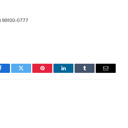
2) 99100-0777
Facebook
Twitter
Pinterest
LinkedIn
Tumblr
Email