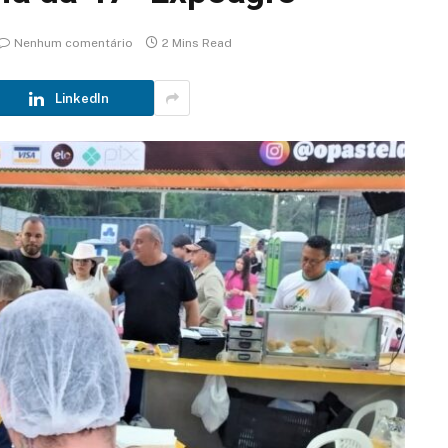
Nenhum comentário
2 Mins Read
LinkedIn