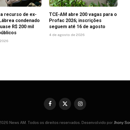
 recurso de ex-
TCE-AM abre 200 vagas para o
 Lábrea condenado
Profac 2026; inscrições
quase R$ 200 mil
seguem até 16 de agosto
públicos
4 de agosto de 2026
 2026
Facebook
X
Instagram
(Twitter)
2026 News AM. Todos os direitos reservados. Desenvolvido por
Jhony So