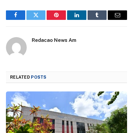
Facebook
Twitter
Pinterest
LinkedIn
Tumblr
Email
Redacao News Am
RELATED
POSTS