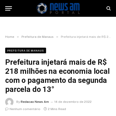
»
»
Home
Prefeitura de Manaus
Prefeitura injetará mais de R$ 218 milhões na economia local com o pagamento da segunda parcela do 13°
PREFEITURA DE MANAUS
Prefeitura injetará mais de R$
218 milhões na economia local
com o pagamento da segunda
parcela do 13°
By
Redacao News Am
14 de dezembro de 2022
Nenhum comentário
2 Mins Read