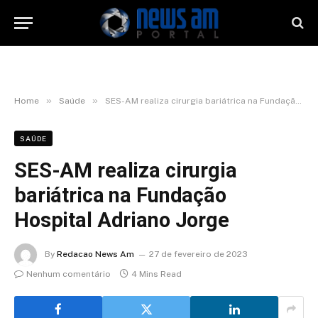
»
»
Home
Saúde
SES-AM realiza cirurgia bariátrica na Fundação Hospital Adriano Jorge
SAÚDE
SES-AM realiza cirurgia
bariátrica na Fundação
Hospital Adriano Jorge
By
Redacao News Am
27 de fevereiro de 2023
Nenhum comentário
4 Mins Read