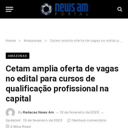
»
»
Home
Amazonas
Cetam amplia oferta de vagas no edital para cursos de qualificação profissional na capital
AMAZONAS
Cetam amplia oferta de vagas
no edital para cursos de
qualificação profissional na
capital
By
Redacao News Am
13 de fevereiro de 2023
Updated:
13 de fevereiro de 2023
Nenhum comentário
2 Mins Read