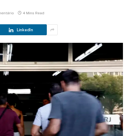
entário
4 Mins Read
LinkedIn