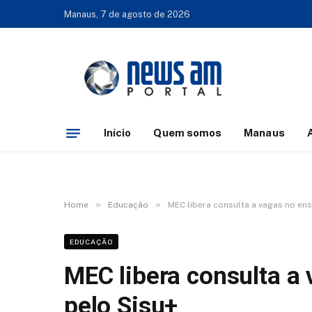
Manaus, 7 de agosto de 2026
Início
Quem somos
Manaus
»
»
Home
Educação
MEC libera consulta a vagas no ens
EDUCAÇÃO
MEC libera consulta a 
pelo Sisu+