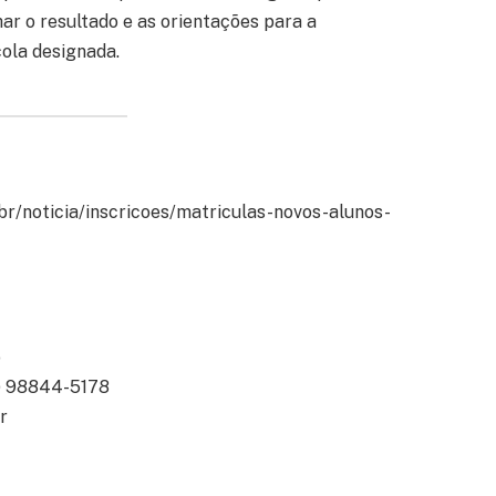
r o resultado e as orientações para a
ola designada.
br/noticia/inscricoes/matriculas-novos-alunos-
o
2) 98844-5178
r