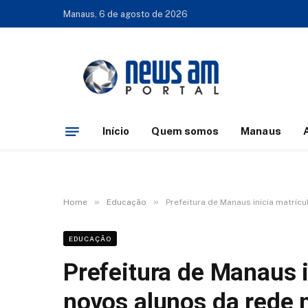
Manaus, 6 de agosto de 2026
Início
Quem somos
Manaus
»
»
Home
Educação
Prefeitura de Manaus inicia matrícu
EDUCAÇÃO
Prefeitura de Manaus i
novos alunos da rede 