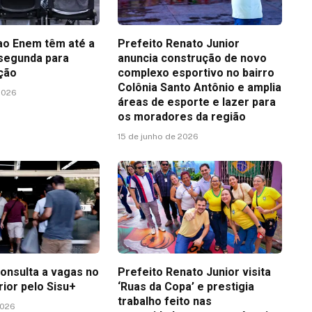
ao Enem têm até a
Prefeito Renato Junior
 segunda para
anuncia construção de novo
ição
complexo esportivo no bairro
Colônia Santo Antônio e amplia
2026
áreas de esporte e lazer para
os moradores da região
15 de junho de 2026
consulta a vagas no
Prefeito Renato Junior visita
rior pelo Sisu+
‘Ruas da Copa’ e prestigia
trabalho feito nas
2026