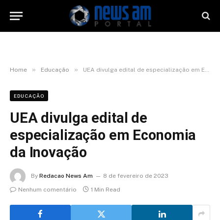
»
»
Home
Educação
UEA divulga edital de especialização em Economia da Inovação
EDUCAÇÃO
UEA divulga edital de
especialização em Economia
da Inovação
By
Redacao News Am
8 de fevereiro de 2023
Nenhum comentário
1 Min Read